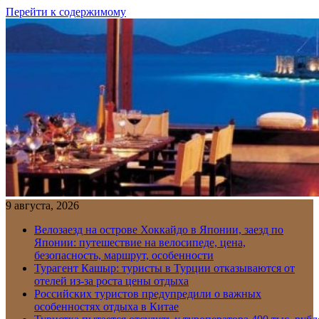
Перейти к содержимому
9 августа, 2026
Велозаезд на острове Хоккайдо в Японии, заезд по
Японии: путешествие на велосипеде, цена,
безопасность, маршрут, особенности
Турагент Кашыр: туристы в Турции отказываются от
отелей из-за роста цены отдыха
Российских туристов предупредили о важных
особенностях отдыха в Китае