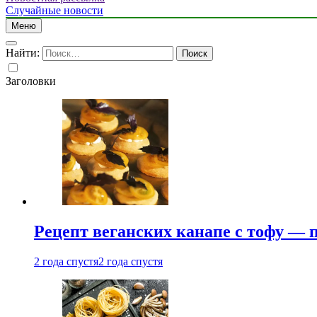
Случайные новости
Меню
Найти:
Заголовки
Рецепт веганских канапе с тофу — 
2 года спустя
2 года спустя