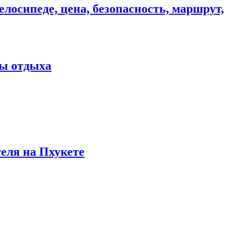
елосипеде, цена, безопасность, маршрут,
ны отдыха
теля на Пхукете