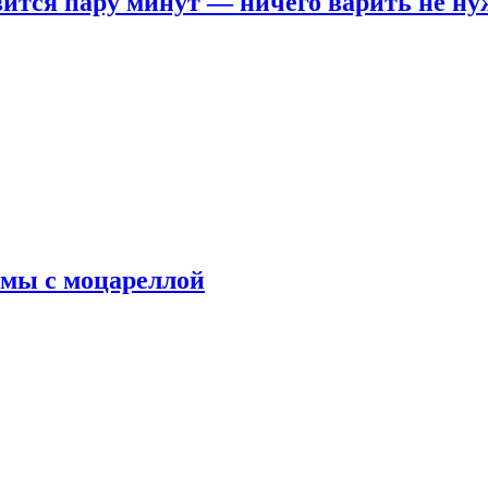
овится пару минут — ничего варить не н
рмы с моцареллой