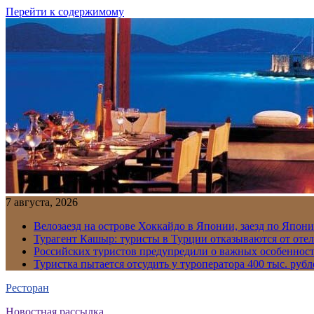
Перейти к содержимому
7 августа, 2026
Велозаезд на острове Хоккайдо в Японии, заезд по Япони
Турагент Кашыр: туристы в Турции отказываются от отел
Российских туристов предупредили о важных особенност
Туристка пытается отсудить у туроператора 400 тыс. рубл
Ресторан
Новостная рассылка