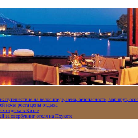
и: путешествие на велосипеде, цена, безопасность, маршрут, ос
ей из-за роста цены отдыха
ях отдыха в Китае
ей за овербукинг отеля на Пхукете