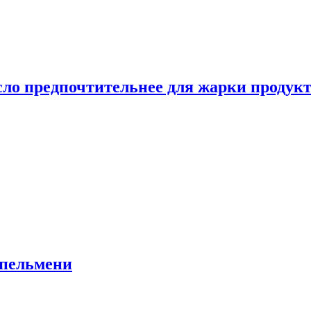
сло предпочтительнее для жарки продук
 пельмени