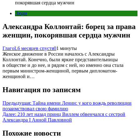
покорявшая сердца мужчин
Люди
Александра Коллонтай: борец за права
женщин, покорявшая сердца мужчин
ГлагоL
6 месяцев спустя
0
1 минуты
Женское движение в России началось с Александры
Коллонтай. Конечно, были яркие представительницы
в обществе и до нее, и рядом с ней, но именно она стала
первым министром-женщиной, первым дипломатом-
женщиной и…
Навигация по записям
Предыдущая:
Тайна имени Ленин: у кого вождь революции
позаимствовал свою фамилию
Далее:
210 лет назад принц Виллем обвенчался с сестрой
Александра I Анной Павловной
Похожие новости