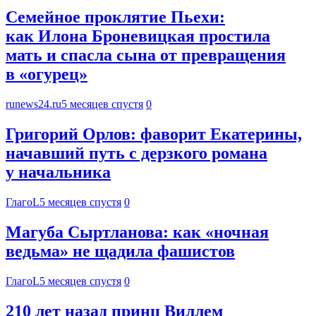
Семейное проклятие Пьехи:
как Илона Броневицкая простила
мать и спасла сына от превращения
в «огурец»
runews24.ru
5 месяцев спустя
0
Григорий Орлов: фаворит Екатерины,
начавший путь с дерзкого романа
у начальника
ГлагоL
5 месяцев спустя
0
Магуба Сыртланова: как «ночная
ведьма» не щадила фашистов
ГлагоL
5 месяцев спустя
0
210 лет назад принц Виллем