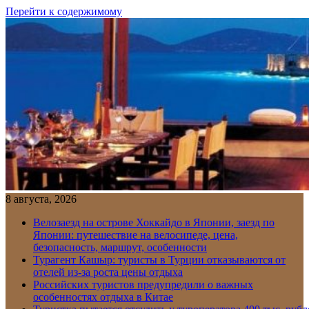
Перейти к содержимому
8 августа, 2026
Велозаезд на острове Хоккайдо в Японии, заезд по
Японии: путешествие на велосипеде, цена,
безопасность, маршрут, особенности
Турагент Кашыр: туристы в Турции отказываются от
отелей из-за роста цены отдыха
Российских туристов предупредили о важных
особенностях отдыха в Китае