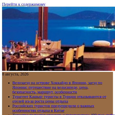
Перейти к содержимому
8 августа, 2026
Велозаезд на острове Хоккайдо в Японии, заезд по
Японии: путешествие на велосипеде, цена,
безопасность, маршрут, особенности
Турагент Кашыр: туристы в Турции отказываются от
отелей из-за роста цены отдыха
Российских туристов предупредили о важных
особенностях отдыха в Китае