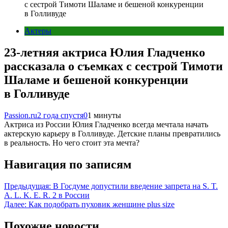
с сестрой Тимоти Шаламе и бешеной конкуренции
в Голливуде
Актеры
23-летняя актриса Юлия Гладченко
рассказала о съемках с сестрой Тимоти
Шаламе и бешеной конкуренции
в Голливуде
Passion.ru
2 года спустя
0
1 минуты
Актриса из России Юлия Гладченко всегда мечтала начать
актерскую карьеру в Голливуде. Детские планы превратились
в реальность. Но чего стоит эта мечта?
Навигация по записям
Предыдущая:
В Госдуме допустили введение запрета на S. T.
A. L. K. E. R. 2 в России
Далее:
Как подобрать пуховик женщине plus size
Похожие новости